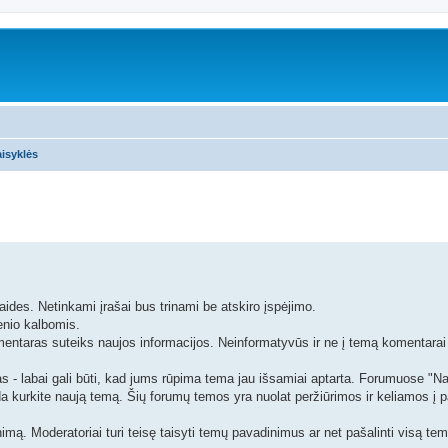
isyklės
aides. Netinkami įrašai bus trinami be atskiro įspėjimo.
ienio kalbomis.
mentaras suteiks naujos informacijos. Neinformatyvūs ir ne į temą komentarai 
s - labai gali būti, kad jums rūpima tema jau išsamiai aptarta. Forumuose "N
da kurkite naują temą. Šių forumų temos yra nuolat peržiūrimos ir keliamos į p
imą. Moderatoriai turi teisę taisyti temų pavadinimus ar net pašalinti visą tem