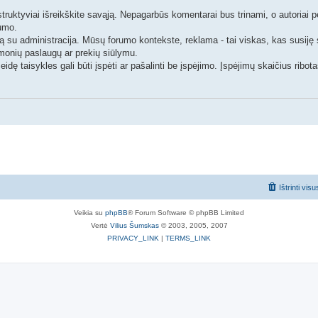
struktyviai išreikškite savąją. Nepagarbūs komentarai bus trinami, o autoriai 
rumo.
ą su administracija. Mūsų forumo kontekste, reklama - tai viskas, kas susiję
monių paslaugų ar prekių siūlymu.
idę taisykles gali būti įspėti ar pašalinti be įspėjimo. Įspėjimų skaičius ribota
Ištrinti vis
Veikia su
phpBB
® Forum Software © phpBB Limited
Vertė
Vilius Šumskas
© 2003, 2005, 2007
PRIVACY_LINK
|
TERMS_LINK