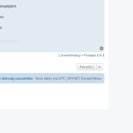
perspėjami.
 su
s.
Į
v
1 pranešimai(ų) • Puslapis
1
iš
1
i
r
š
Pereiti į
ų
us diskusijų sausainėlius
Visos datos yra UTC_OFFSET Europe/Vilnius