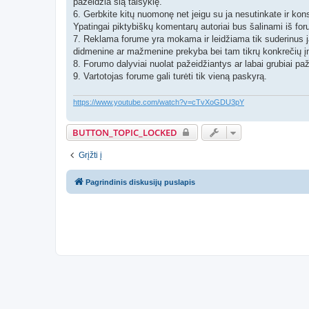
pažeidžia šią taisyklę.
6. Gerbkite kitų nuomonę net jeigu su ja nesutinkate ir kon
Ypatingai piktybiškų komentarų autoriai bus šalinami iš fo
7. Reklama forume yra mokama ir leidžiama tik suderinus j
didmenine ar mažmenine prekyba bei tam tikrų konkrečių į
8. Forumo dalyviai nuolat pažeidžiantys ar labai grubiai paže
9. Vartotojas forume gali turėti tik vieną paskyrą.
https://www.youtube.com/watch?v=cTvXoGDU3pY
BUTTON_TOPIC_LOCKED
Grįžti į
Pagrindinis diskusijų puslapis