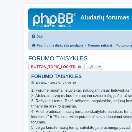
Aludarių forumas
DUK
Pagrindinis diskusijų puslapis
Forumo reikalai
Forumo ta
FORUMO TAISYKLĖS
BUTTON_TOPIC_LOCKED
FORUMO TAISYKLĖS
S
Lrytas1
»
2016-07-27, 08:39
t
a
1. Forume rašoma lietuviškai, naudojant visas lietuviškas r
n
2. Atskirais atvejais bus toleruojami užsieniečių įrašai užs
d
a
3. Rašykite į temą. Prieš rašydami pagalvokite, ar jūsų ko
r
trinami be atskiro įspėjimo.
t
i
4. Prieš pradėdami naują temą perskaitykite panašias tema
n
klausimai" ir "Skubiai reikia patarimo" savo klausimui visa
ė
forumus.
5. Jeigu kuriate naują temą, suteikite jai prasmingą pavadin