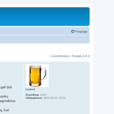
Prisijungti
1 pranešimai(ų) • Puslapis
1
iš
1
gali būti
Lrytas1
Pranešimai:
1149
aujokų
Užsiregistravo:
2013-03-10, 23:21
agrindinius
ą, kuri