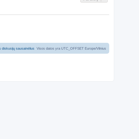
us diskusijų sausainėlius
Visos datos yra UTC_OFFSET Europe/Vilnius