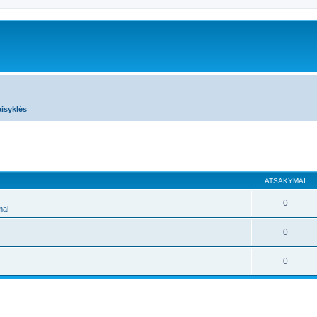
isyklės
ATSAKYMAI
0
mai
0
0