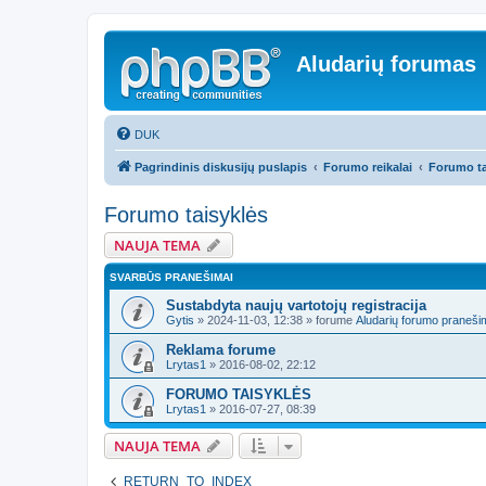
Aludarių forumas
DUK
Pagrindinis diskusijų puslapis
Forumo reikalai
Forumo ta
Forumo taisyklės
NAUJA TEMA
SVARBŪS PRANEŠIMAI
Sustabdyta naujų vartotojų registracija
Gytis
»
2024-11-03, 12:38
» forume
Aludarių forumo praneši
Reklama forume
Lrytas1
»
2016-08-02, 22:12
FORUMO TAISYKLĖS
Lrytas1
»
2016-07-27, 08:39
NAUJA TEMA
RETURN_TO_INDEX