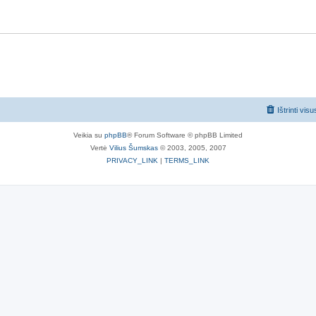
Ištrinti vis
Veikia su
phpBB
® Forum Software © phpBB Limited
Vertė
Vilius Šumskas
© 2003, 2005, 2007
PRIVACY_LINK
|
TERMS_LINK