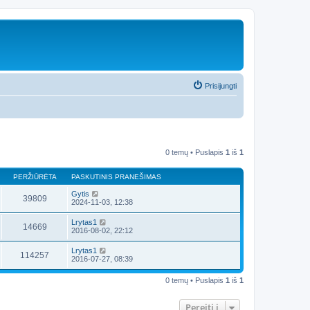
Prisijungti
0 temų • Puslapis
1
iš
1
PERŽIŪRĖTA
PASKUTINIS PRANEŠIMAS
Gytis
39809
2024-11-03, 12:38
Lrytas1
14669
2016-08-02, 22:12
Lrytas1
114257
2016-07-27, 08:39
0 temų • Puslapis
1
iš
1
Pereiti į