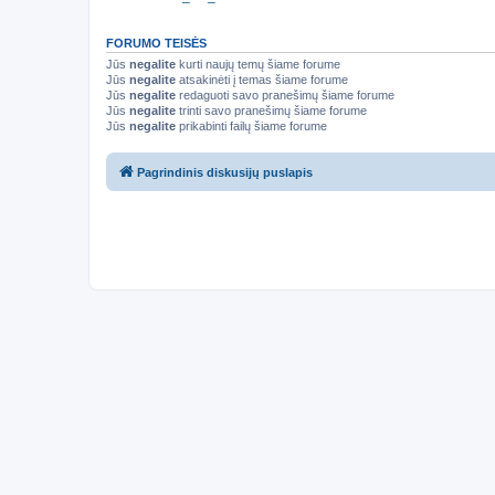
FORUMO TEISĖS
Jūs
negalite
kurti naujų temų šiame forume
Jūs
negalite
atsakinėti į temas šiame forume
Jūs
negalite
redaguoti savo pranešimų šiame forume
Jūs
negalite
trinti savo pranešimų šiame forume
Jūs
negalite
prikabinti failų šiame forume
Pagrindinis diskusijų puslapis