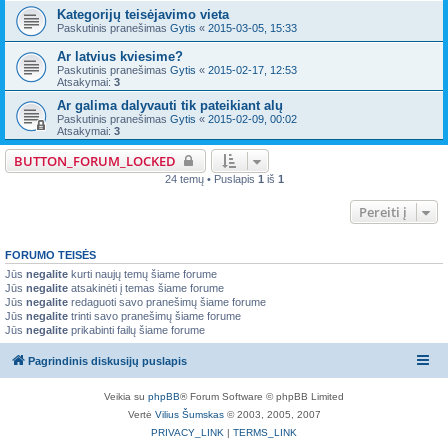
Kategorijų teisėjavimo vieta
Paskutinis pranešimas
Gytis
«
2015-03-05, 15:33
Ar latvius kviesime?
Paskutinis pranešimas
Gytis
«
2015-02-17, 12:53
Atsakymai:
3
Ar galima dalyvauti tik pateikiant alų
Paskutinis pranešimas
Gytis
«
2015-02-09, 00:02
Atsakymai:
3
BUTTON_FORUM_LOCKED
24 temų • Puslapis
1
iš
1
Pereiti į
FORUMO TEISĖS
Jūs
negalite
kurti naujų temų šiame forume
Jūs
negalite
atsakinėti į temas šiame forume
Jūs
negalite
redaguoti savo pranešimų šiame forume
Jūs
negalite
trinti savo pranešimų šiame forume
Jūs
negalite
prikabinti failų šiame forume
Pagrindinis diskusijų puslapis
Veikia su
phpBB
® Forum Software © phpBB Limited
Vertė
Vilius Šumskas
© 2003, 2005, 2007
PRIVACY_LINK
|
TERMS_LINK