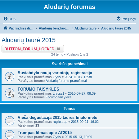
Aludarių forumas
DUK
Prisijungti
Pagrindinis diskusijų puslapis
Aludarių bendruomeniniai reikalai
Aludarių taurė
Aludarių taurė 2015
Aludarių taurė 2015
BUTTON_FORUM_LOCKED
24 temų • Puslapis
1
iš
1
Svarbūs pranešimai
Sustabdyta naujų vartotojų registracija
Paskutinis pranešimas
Gytis
«
2024-11-03, 12:38
Parašytas forume
Aludarių forumo pranešimai
FORUMO TAISYKLĖS
Paskutinis pranešimas
Lrytas1
«
2016-07-27, 08:39
Parašytas forume
Forumo taisyklės
Temos
Vieša degustacija 2015 taurės finalo metu
Paskutinis pranešimas
rugile.sap
«
2015-09-21, 16:02
Atsakymai:
13
Trumpas filmas apie AT2015
Paskutinis pranešimas
Gytis
«
2015-05-13, 10:09