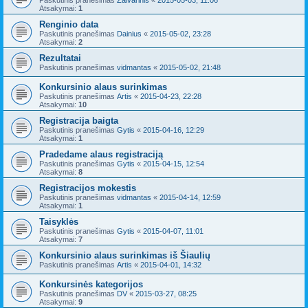
Paskutinis pranešimas
Zalvarinis
«
2015-05-03, 11:06
Atsakymai:
1
Renginio data
Paskutinis pranešimas
Dainius
«
2015-05-02, 23:28
Atsakymai:
2
Rezultatai
Paskutinis pranešimas
vidmantas
«
2015-05-02, 21:48
Konkursinio alaus surinkimas
Paskutinis pranešimas
Artis
«
2015-04-23, 22:28
Atsakymai:
10
Registracija baigta
Paskutinis pranešimas
Gytis
«
2015-04-16, 12:29
Atsakymai:
1
Pradedame alaus registraciją
Paskutinis pranešimas
Gytis
«
2015-04-15, 12:54
Atsakymai:
8
Registracijos mokestis
Paskutinis pranešimas
vidmantas
«
2015-04-14, 12:59
Atsakymai:
1
Taisyklės
Paskutinis pranešimas
Gytis
«
2015-04-07, 11:01
Atsakymai:
7
Konkursinio alaus surinkimas iš Šiaulių
Paskutinis pranešimas
Artis
«
2015-04-01, 14:32
Konkursinės kategorijos
Paskutinis pranešimas
DV
«
2015-03-27, 08:25
Atsakymai:
9