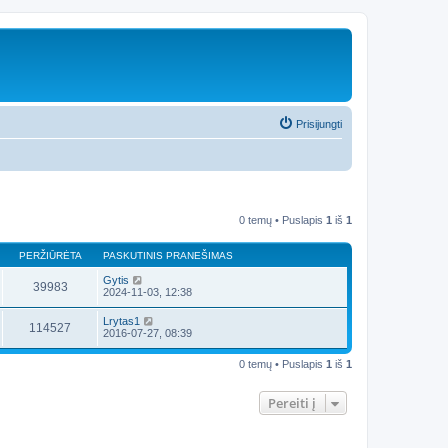
Prisijungti
0 temų • Puslapis
1
iš
1
PERŽIŪRĖTA
PASKUTINIS PRANEŠIMAS
Gytis
39983
2024-11-03, 12:38
Lrytas1
114527
2016-07-27, 08:39
0 temų • Puslapis
1
iš
1
Pereiti į