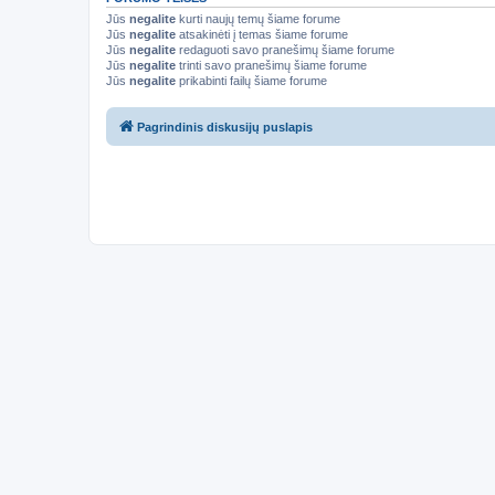
Jūs
negalite
kurti naujų temų šiame forume
Jūs
negalite
atsakinėti į temas šiame forume
Jūs
negalite
redaguoti savo pranešimų šiame forume
Jūs
negalite
trinti savo pranešimų šiame forume
Jūs
negalite
prikabinti failų šiame forume
Pagrindinis diskusijų puslapis