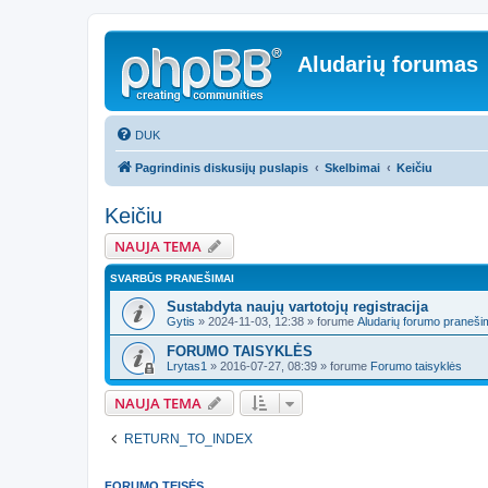
Aludarių forumas
DUK
Pagrindinis diskusijų puslapis
Skelbimai
Keičiu
Keičiu
NAUJA TEMA
SVARBŪS PRANEŠIMAI
Sustabdyta naujų vartotojų registracija
Gytis
»
2024-11-03, 12:38
» forume
Aludarių forumo praneši
FORUMO TAISYKLĖS
Lrytas1
»
2016-07-27, 08:39
» forume
Forumo taisyklės
NAUJA TEMA
RETURN_TO_INDEX
FORUMO TEISĖS