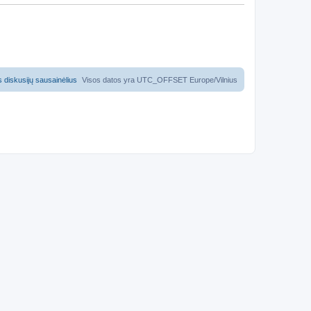
us diskusijų sausainėlius
Visos datos yra UTC_OFFSET Europe/Vilnius