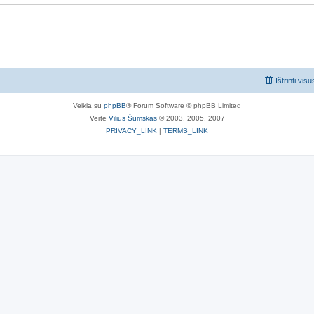
Ištrinti vis
Veikia su
phpBB
® Forum Software © phpBB Limited
Vertė
Vilius Šumskas
© 2003, 2005, 2007
PRIVACY_LINK
|
TERMS_LINK