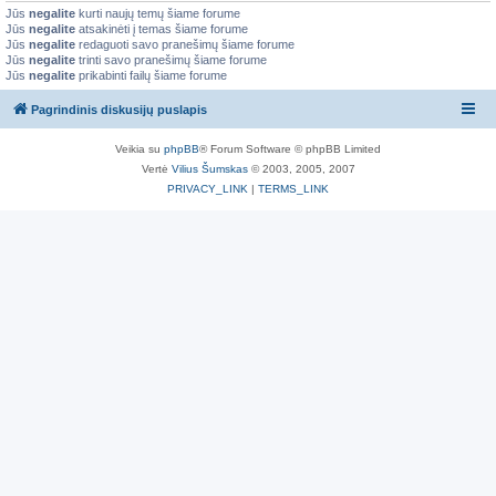
Jūs
negalite
kurti naujų temų šiame forume
Jūs
negalite
atsakinėti į temas šiame forume
Jūs
negalite
redaguoti savo pranešimų šiame forume
Jūs
negalite
trinti savo pranešimų šiame forume
Jūs
negalite
prikabinti failų šiame forume
Pagrindinis diskusijų puslapis
Veikia su
phpBB
® Forum Software © phpBB Limited
Vertė
Vilius Šumskas
© 2003, 2005, 2007
PRIVACY_LINK
|
TERMS_LINK