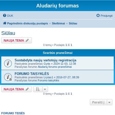
Aludarių forumas
DUK
Prisijungti
Pagrindinis diskusijų puslapis
Skelbimai
Siūlau
Siūlau
NAUJA TEMA
0 temų • Puslapis
1
iš
1
Svarbūs pranešimai
Sustabdyta naujų vartotojų registracija
Paskutinis pranešimas
Gytis
«
2024-11-03, 12:38
Parašytas forume
Aludarių forumo pranešimai
FORUMO TAISYKLĖS
Paskutinis pranešimas
Lrytas1
«
2016-07-27, 08:39
Parašytas forume
Forumo taisyklės
NAUJA TEMA
0 temų • Puslapis
1
iš
1
Pereiti į
FORUMO TEISĖS