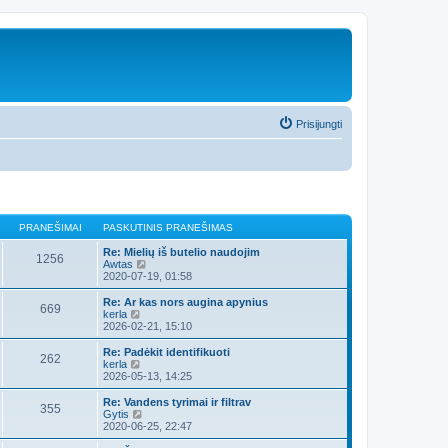
Prisijungti
PRANEŠIMAI
PASKUTINIS PRANEŠIMAS
Re: Mielių iš butelio naudojim
1256
P
Awtas
e
2020-07-19, 01:58
r
ž
Re: Ar kas nors augina apynius
669
i
P
kerla
ū
e
2026-02-21, 15:10
r
r
ė
ž
Re: Padėkit identifikuoti
262
t
i
P
kerla
i
ū
e
2026-05-13, 14:25
n
r
r
a
ė
ž
Re: Vandens tyrimai ir filtrav
u
355
t
i
P
Gytis
j
i
ū
e
2020-06-25, 22:47
a
n
r
r
u
a
ė