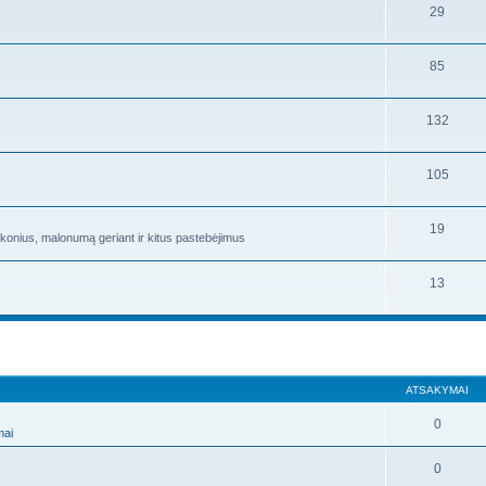
29
85
132
105
19
skonius, malonumą geriant ir kitus pastebėjimus
13
ATSAKYMAI
0
mai
0