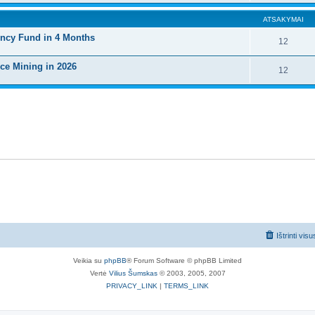
ATSAKYMAI
ncy Fund in 4 Months
12
ce Mining in 2026
12
Ištrinti vis
Veikia su
phpBB
® Forum Software © phpBB Limited
Vertė
Vilius Šumskas
© 2003, 2005, 2007
PRIVACY_LINK
|
TERMS_LINK