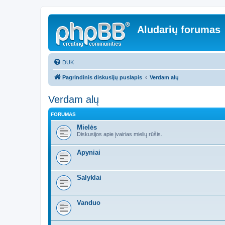
Aludarių forumas
DUK
Pagrindinis diskusijų puslapis
Verdam alų
Verdam alų
FORUMAS
Mielės
Diskusijos apie įvairias mielių rūšis.
Apyniai
Salyklai
Vanduo