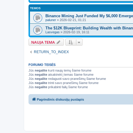
TEMOS
Binance Mining Just Funded My $6,000 Emerge
paluner
»
2026-02-21, 01:21
The $12K Blueprint: Building Wealth with Binan
Lasvegas
»
2026-02-19, 16:11
NAUJA TEMA
RETURN_TO_INDEX
FORUMO TEISĖS
Jūs
negalite
kurti naujų temų šiame forume
Jūs
negalite
atsakinėti į temas šiame forume
Jūs
negalite
redaguoti savo pranešimų šiame forume
Jūs
negalite
trinti savo pranešimų šiame forume
Jūs
negalite
prikabinti failų šiame forume
Pagrindinis diskusijų puslapis