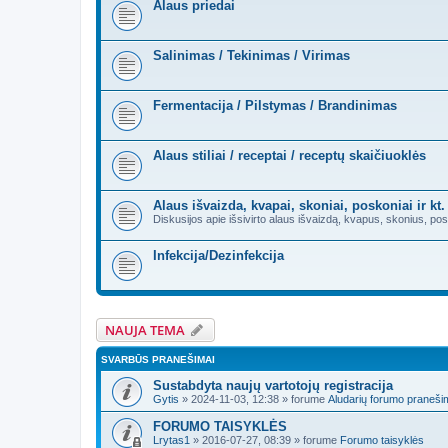
Alaus priedai
Salinimas / Tekinimas / Virimas
Fermentacija / Pilstymas / Brandinimas
Alaus stiliai / receptai / receptų skaičiuoklės
Alaus išvaizda, kvapai, skoniai, poskoniai ir kt.
Diskusijos apie išsivirto alaus išvaizdą, kvapus, skonius, po
Infekcija/Dezinfekcija
NAUJA TEMA
SVARBŪS PRANEŠIMAI
Sustabdyta naujų vartotojų registracija
Gytis
»
2024-11-03, 12:38
» forume
Aludarių forumo praneši
FORUMO TAISYKLĖS
Lrytas1
»
2016-07-27, 08:39
» forume
Forumo taisyklės