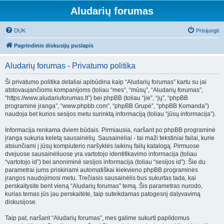
Aludarių forumas
DUK
Prisijungti
Pagrindinis diskusijų puslapis
Aludarių forumas - Privatumo politika
Ši privatumo politika detaliai apibūdina kaip “Aludarių forumas” kartu su jai
atstovaujančioms kompanijoms (toliau “mes”, “mūsų”, “Aludarių forumas”,
“https://www.aludariuforumas.lt”) bei phpBB (toliau “jie”, “jų”, “phpBB
programinė įranga”, “www.phpbb.com”, “phpBB Grupė”, “phpBB Komanda”)
naudoja bet kurios sesijos metu surinktą informaciją (toliau “jūsų informacija”).
Informacija renkama dviem būdais. Pirmiausia, naršant po phpBB programinė
įranga sukuria keletą sausainėlių. Sausainėliai - tai maži tekstiniai failai, kurie
atsiunčiami į jūsų kompiuterio naršyklės laikinų failų katalogą. Pirmuose
dvejuose sausainėliuose yra vartotojo identifikavimo informacija (toliau
“vartotojo id”) bei anoniminė sesijos informacija (toliau “sesijos id”). Šie du
parametrai jums priskiriami automatiškai kiekvieno phpBB programinės
įrangos naudojimosi metu. Trečiasis sausainėlis bus sukurtas tada, kai
perskaitysite bent vieną “Aludarių forumas” temą. Šis parametras nurodo,
kurias temas jūs jau perskaitėte, taip suteikdamas patogesnį dalyvavimą
diskusijose.
Taip pat, naršant “Aludarių forumas”, mes galime sukurti papildomus