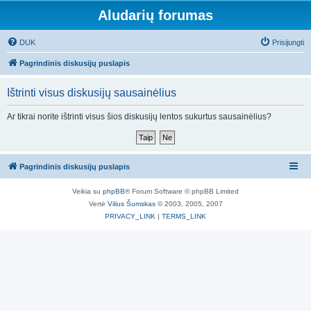
Aludarių forumas
DUK
Prisijungti
Pagrindinis diskusijų puslapis
Ištrinti visus diskusijų sausainėlius
Ar tikrai norite ištrinti visus šios diskusijų lentos sukurtus sausainėlius?
Pagrindinis diskusijų puslapis
Veikia su
phpBB
® Forum Software © phpBB Limited
Vertė
Vilius Šumskas
© 2003, 2005, 2007
PRIVACY_LINK
|
TERMS_LINK