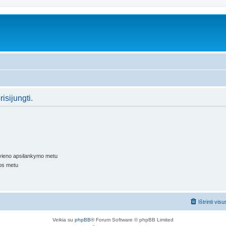
isijungti.
kvieno apsilankymo metu
os metu
Ištrinti vis
Veikia su
phpBB
® Forum Software © phpBB Limited