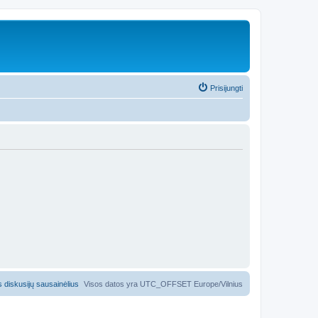
Prisijungti
us diskusijų sausainėlius
Visos datos yra UTC_OFFSET Europe/Vilnius