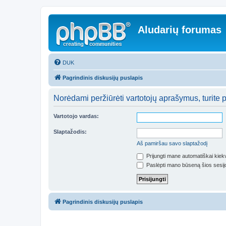
Aludarių forumas
DUK
Pagrindinis diskusijų puslapis
Norėdami peržiūrėti vartotojų aprašymus, turite pr
Vartotojo vardas:
Slaptažodis:
Aš pamiršau savo slaptažodį
Prijungti mane automatiškai kie
Paslėpti mano būseną šios sesij
Pagrindinis diskusijų puslapis