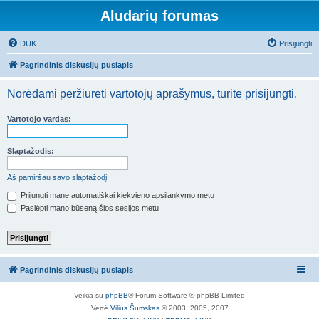
Aludarių forumas
DUK
Prisijungti
Pagrindinis diskusijų puslapis
Norėdami peržiūrėti vartotojų aprašymus, turite prisijungti.
Vartotojo vardas:
Slaptažodis:
Aš pamiršau savo slaptažodį
Prijungti mane automatiškai kiekvieno apsilankymo metu
Paslėpti mano būseną šios sesijos metu
Pagrindinis diskusijų puslapis
Veikia su
phpBB
® Forum Software © phpBB Limited
Vertė
Vilius Šumskas
© 2003, 2005, 2007